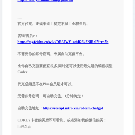
----
官方代充。正规渠道！稳定不掉！全程售后。
咨询/售后v：
https://my.feishu.cn/wiki/DR3FwY1aei4i23k3NlRcIYrrn5b
不需要你的账号密码。专属自助充值平台。
比你自己充值要便宜很多,同时还可以使用最先进的编程模型
Codex
代充必须是不在Plus会员期才可以。
无需账号密码，可自助充值。1分钟搞定！
自助充值地址：
https://receipt.nitro.xin/redeem/chatgpt
CDKEY卡密购买后即可看到。或者添加我的微信购买：
hi2021go